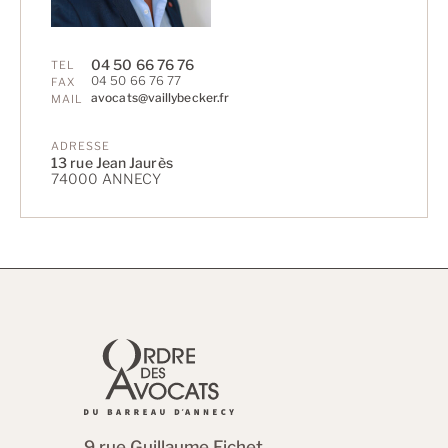
04 50 66 76 76
TEL
04 50 66 76 77
FAX
avocats@vaillybecker.fr
MAIL
ADRESSE
13 rue Jean Jaurès
74000 ANNECY
9 rue Guillaume Fichet